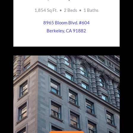
1,854 Sq Ft. • 2 Beds • 1 Baths
8965 Bloom Blvd. #604
Berkeley, CA 91882