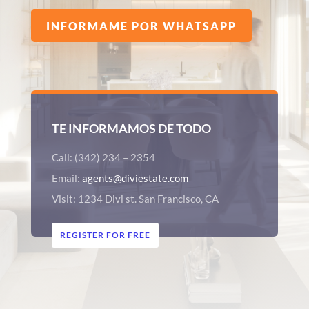
INFORMAME POR WHATSAPP
TE INFORMAMOS DE TODO
Call: (342) 234 – 2354
Email:
agents@diviestate.com
Visit: 1234 Divi st. San Francisco, CA
REGISTER FOR FREE