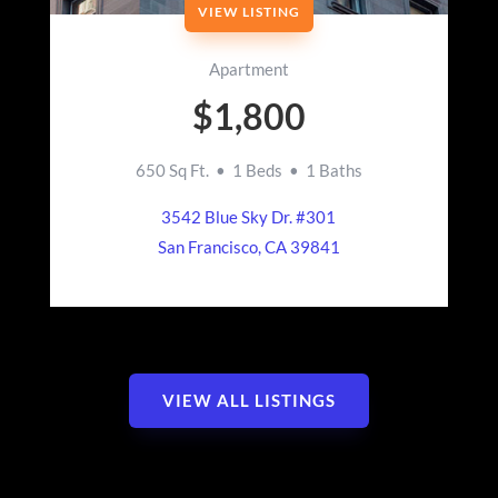
VIEW LISTING
Apartment
$1,800
650 Sq Ft. • 1 Beds • 1 Baths
3542 Blue Sky Dr. #301
San Francisco, CA 39841
VIEW ALL LISTINGS