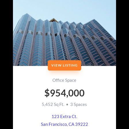
VIEW LISTING
Office Space
$954,000
5,452 Sq Ft. • 3 Spaces
123 Extra Ct.
San Francisco, CA 39222